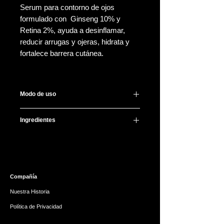
Serum para contorno de ojos
formulado con Ginseng 10% y
Retina 2%, ayuda a desinflamar,
reducir arrugas y ojeras, hidrata y
fortalece barrera cutánea.
Modo de uso
Sólo por la noche, aplica una
Ingredientes
pequeña cantidad en contorno de
ojos difuminando dando palmaditas,
Water, Panax Ginseng Root Extract,
no deja consistencia pegajosa!
Glycerin, Dipropylene Glycol,
No es recomendable combinar con
Caprylic/Capric Triglyceride, 1,2-
AHA/BHA.
Hexanediol, Pentaerythrityl
Compañía
Tetraethylhexanoate, Niacinamide,
Butylene Glycol
Nuestra Historia
Dicaprylate/Dicaprate, Cetearyl
Política de Privacidad
Alcohol, Sorbitan Olivate, Cetearyl
Olivate, Butylene Glycol,