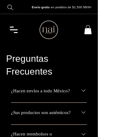
Envío gratis
en pedidos de $1,500 MXN+
Preguntas
Frecuentes
¿Hacen envíos a todo México?
Sí, te enviamos tu paquete a cualquier lugar de México y tarda en llegar a tus manitas entre 1-
¿Sus productos son auténticos?
5 días laborales.
Sí, todos nuestros productos son importados directamente de Corea del Sur y Japón, y están
¿Hacen reembolsos o
asegurados.