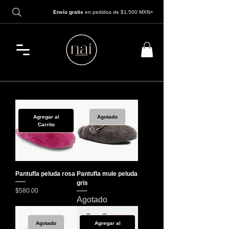
Envío gratis
en pedidos de $1,500 MXN+
Agregar al
Agotado
Carrito
Pantufla peluda rosa
Pantufla mule peluda
gris
Precio
$580.00
Agotado
Agotado
Agregar al