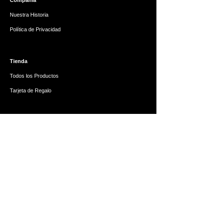
Compañía
Nuestra Historia
Política de Privacidad
Tienda
Todos los Productos
Tarjeta de Regalo
Ayuda
Preguntas Frecuentes
Reembolsos y Devoluciones
Contáctanos
¡Síguenos para ofertas exclusivas!