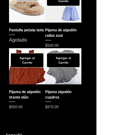
Carrito
Pantufla peluda latte
Pijama de algodón
rallas azul
Agotado
Precio
$500.00
Agregar al
Agregar al
Carrito
Carrito
Pijama de algodón
Pijama algodón
tirante olán
cuadros
Precio
Precio
$550.00
$870.00