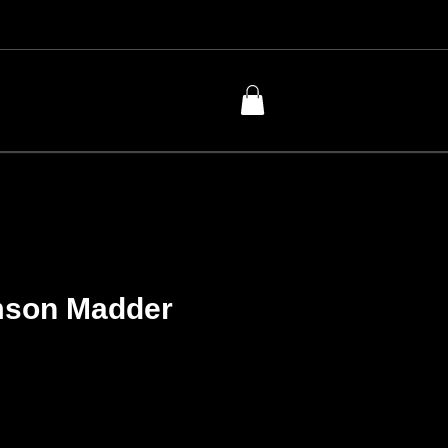
mson Madder
cio