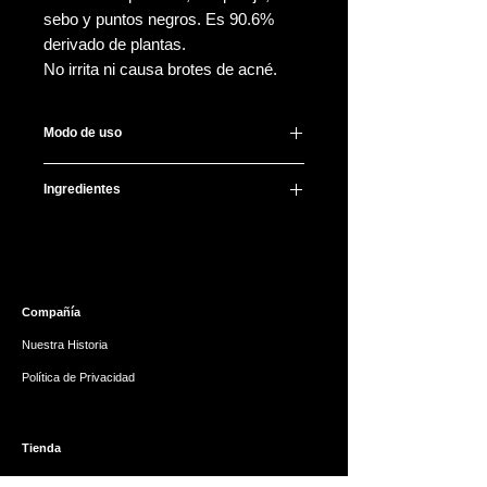
sebo y puntos negros. Es 90.6%
derivado de plantas.
No irrita ni causa brotes de acné.
Modo de uso
Aplica moderada cantidad en tus
Ingredientes
manos y distribuye en tu rostro dando
masajes suaves circulares para
Glycine Soja (Soybean) Oil, Sorbeth-
remover a profundidad impurezas,
30 Tetraoleate, Fragrance, Vitis
retira con agua tibia y tu jabón
Vinifera (Grape) Seed Oil, Olive Oil,
espumoso a base de agua.
Melia Azadirachta Leaf Extract, Melia
Compañía
Azadirachta Flower Extract,
Simmondsia Chinensis (Jojoba) Seed
Nuestra Historia
Oil, Ricinus Communis (Castor) Seed
Política de Privacidad
Oil, Macadamia Integrifolia Seed Oil,
Corylus Avellana (Hazelnut) Seed Oil,
Argania Spinosa Kernel Oil, Oryza
Tienda
Sativa (Rice) Bran Oil, Camellia
Japonica Seed Oil, Helianthus
Todos los Productos