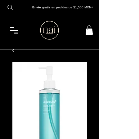
Envío gratis
en pedidos de $1,500 MXN+