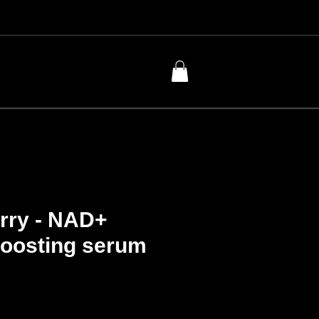
rry - NAD+
boosting serum
cio