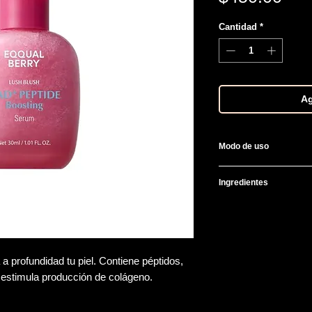
Cantidad
*
Ag
Modo de uso
Después de lavar y t
Ingredientes
dando palmaditas pa
Para mejores resulta
Water, Butylene Glyco
1,2-Hexanediol, Niac
Pentaerythrityl Tetra
Succinate, Ceramide 
 a profundidad tu piel. Contiene péptidos,
Cetearyl Alcohol, S
stimula producción de colágeno.
Parkii (Shea) Butte
Allantoin, Nicotinami
Ethylhexylglycerin, 