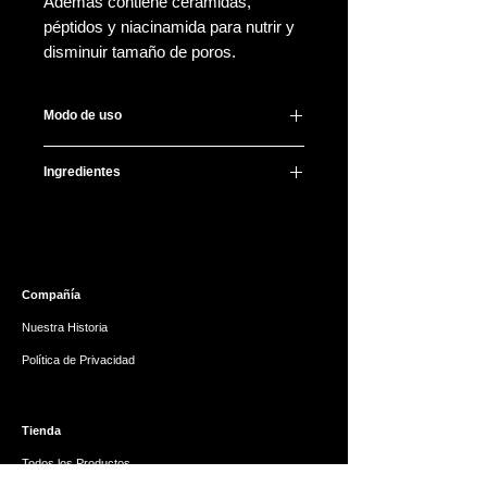
Además contiene ceramidas,
péptidos y niacinamida para nutrir y
disminuir tamaño de poros.
Modo de uso
Después de lavar y tonificar tu carita,
Ingredientes
aplica 2-3 gotitas dando palmaditas
para mejor absorción, evita contorno
Water, Butylene Glycol, Glycerin,
de ojos.
Cetyl Ethylhexanoate, 1,2-
Para mejores resultados úsalo por la
Hexanediol, Niacinamide,
mañana y noche todos los días.
Hydrogenated Lecithin,
Compañía
Pentaerythrityl Tetrabehenate,
Diethoxyethyl Succinate, Betaine,
Nuestra Historia
Ceramide NP, Melia Azadirachta
Política de Privacidad
Flower Extract, Hydroxyethyl Urea,
Bakuchiol, Cetearyl Alcohol,
Squalane, Coccinia Indica Fruit
Tienda
Extract, Panthenol, Carbomer,
Butyrospermum Parkii (Shea) Butter,
Todos los Productos