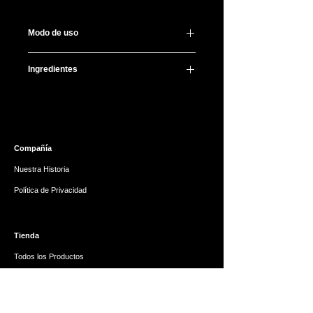
Modo de uso
Después de lavar y tonificar tu rostro,
Ingredientes
aplica la mascarilla y déjala actuar
por 10-15 minutos. No enjuagues
Water, Melaleuca Alternifolia (Tea
después de retirarla.
Tree) Leaf Water, Methylpropanediol,
1,2-Hexanediol, Butylene Glycol,
Glycerin, Niacinamide,
Compañía
Octyldodeceth-16, Triethylhexanoin,
Caprylic/Capric Triglyceride,
Nuestra Historia
Pentylene Glycol, Carbomer,
Política de Privacidad
Hydroxyethylcellulose,
Tromethamine, Allantoin, Trehalose,
Caprylyl Glycol, Ethylhexylglycerin,
Tienda
Dipotassium Glycyrrhizate, Disodium
EDTA, Panthenol, Glycine Soja
Todos los Productos
(Soybean) Seed Extract, Sodium
Tarjeta de Regalo
Hyaluronate, Hydrolyzed Hyaluronic
Acid, Pantothenic Acid, Centella