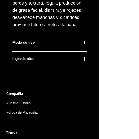
poros y textura, regula producción
de grasa facial, disminuye rojeces,
desvanece manchas y cicatrices,
previene futuros brotes de acné.
Modo de uso
Después de lavar y tonificar, aplica 2-
Ingredientes
3 gotitas y difumina dando
palmaditas, deja absorber, continúa
Water, Pentylene Glycol,
con tu rutina.
Niacinamide(15%), Butylene Glycol,
Se puede usar de día y noche todos
Acetyl Glucosamine, 1,2-Hexanediol,
los días.
Zinc PCA, Trehalose, Xanthan Gum,
Compañía
Pullulan, Allantoin, Ethylhexylglycerin,
Sodium Phytate, Citric Acid,
Nuestra Historia
Tocopherol
Política de Privacidad
Tienda