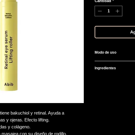
Cantidad
*
Ag
Modo de uso
Por la noche aplica 
Ingredientes
presionar mucho.
Water, Glycerin, Pro
Niacinamide, Pentyle
Hydrogenated Polyde
Distarch Phosphate,
Polyacrylate Crossp
Oil, Caprylic/Capric 
iene bakuchiol y retinal. Ayuda a
Propanediol, Bakuchi
s y ojeras. Efecto lifting.
Diethylhexyl Syringyl
das y colágeno.
Adenosine, Hydrogena
o masajea con su diseño de rodillo.