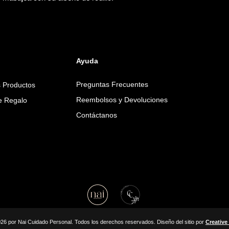
Tetra-di-t-butyl Hyd
Glycol, Dilauryl Thio
Seed Oil, Xanthan G
Phytate, Cholesterol,
Campestris (Rapeseed
Methylglucose Distear
Ayuda
Aluminum/Magnesium
Atratum Extract, Pot
Preguntas Frecuentes
s Productos
Rosea Flower Extrac
EDTA, Acetyl Tetrape
Reembolsos y Devoluciones
de Regalo
Contáctanos
26 por Nai Cuidado Personal. Todos los derechos reservados. Diseño del sitio por
Creative 