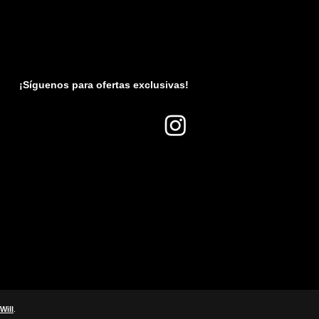
roxyhydrocinnamate, Butylene
dipropionate, Macadamia Ternifolia
um, 1,2-Hexanediol, Sodium
 Polyglyceryl-10 Laurate, Brassica
) Sterols, Polyglyceryl-3
ate, Silica, Tocopherol,
¡Síguenos para ofertas exclusivas!
 Hydroxide Stearate, Cynanchum
assium Cetyl Phosphate, Althaea
t, Sodium Hyaluronate, Disodium
ptide-5, Collagen Extract
Will
.