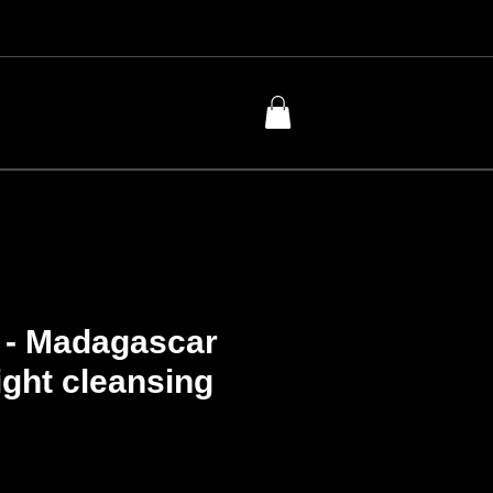
 - Madagascar
light cleansing
Price