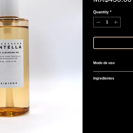
Quantity
*
Modo de uso
Aplica sobre tu rost
Ingredientes
para remover impure
textura lechosa y lig
Ethylhexyl Stearate,
con tu limpiador facia
Tetraoleate, Centella
Annuus (Sunflower) S
Bergamia (Bergamot) 
Fuit Oil, Simmondsia
Ethylhexylglycerin, 
Rosa Damascena Flo