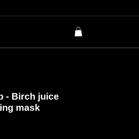
 - Birch juice
zing mask
Price