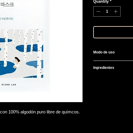
Quantity
*
Modo de uso
Después de limpiar tu
Ingredientes
déjala actuar por 10
no la enjuagues.
Water, Glycine, Methy
Japonica Juice(9.90
Extract, Propanedio
Tromethamine, Sodium
Polyglyceryl-10 Laura
Butylene Glycol, Capr
a con 100% algodón puro libre de químcos.
Hexanediol, Dipotass
Caprylate, Carbomer
Disodium EDTA