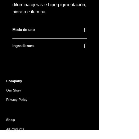
difumina ojeras e hiperpigmentación,
hidrata e ilumina.
Modo de uso
Por la noche, aplica una pequeña
Ingredientes
cantidad en contorno de ojos dando
masaje ligero para mejor absorción.
Water, Butylene Glycol, Glycerin,
Propanediol, Macadamia Integrifolia
Seed Oil, Niacinamide, Olea
Europaea (Olive) Fruit Oil, Cetyl
Company
Ethylhexanoate, Methylpropanediol,
Butyrospermum Parkii (Shea) Butter,
Our Story
Methyl Hydrogenated Rosinate,
Privacy Policy
Polysorbate 60, Cyclopentasiloxane,
1,2-Hexanediol, Cetyl Alcohol, Stearic
Acid, Glycereth-26, Glyceryl Stearate,
Shop
Dimethicone, PEG-100 Stearate,
Cyclohexasiloxane, Hydrogenated
All Products
Lecithin, Ammonium
Gift Card