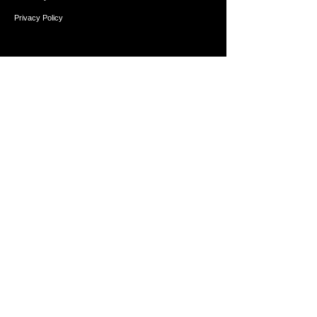
Privacy Policy
Shop
All Products
Gift Card
Help
FAQ
Refunds & Exchanges
Contact Us
Follow us for exclusive offers!