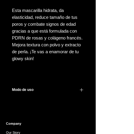
Esta mascarilla hidrata, da
elasticidad, reduce tamaño de tus
poros y combate signos de edad
gracias a que está formulada con
PDRN de rosas y colágeno francés.
Mejora textura con polvo y extracto
de perla. ¡Te vas a enamorar de tu
glowy skin!
Modo de uso
Después de lavar y tonificar, aplica la
mascarilla en tu rostro y deja actuar
por 15-40 minutos (para mejores
resultados espera 40 minutos).
Company
Lo puedes usar semanalmente o
cada 15 días.
Our Story