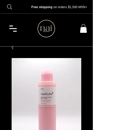
Free shipping
on orders $1,500 MXN+