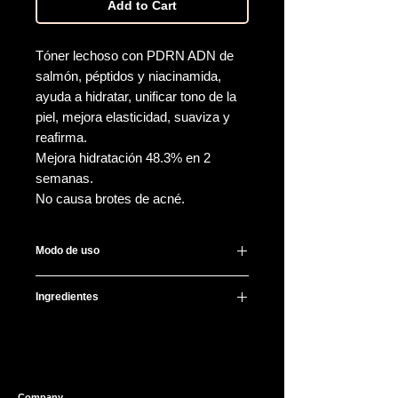
Add to Cart
Tóner lechoso con PDRN ADN de
salmón, péptidos y niacinamida,
ayuda a hidratar, unificar tono de la
piel, mejora elasticidad, suaviza y
reafirma.
Mejora hidratación 48.3% en 2
semanas.
No causa brotes de acné.
Modo de uso
Después de lavar tu rostro, aplica
Ingredientes
moderada cantidad dando palmaditas
para mejor absorción.
Water(Aqua), Glycerin, Niacinamide
Úsalo por la mañana y noche todos
(50,000ppm), Cetyl Ethylhexanoate,
los días.
Caprylic/Capric Triglyceride, 1,2-
Hexanediol, Pentaerythrityl
Company