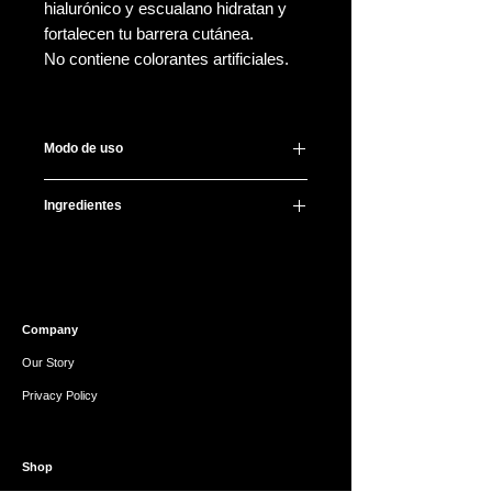
hialurónico y escualano hidratan y
fortalecen tu barrera cutánea.
No contiene colorantes artificiales.
Modo de uso
Después de lavar y tonificar, aplica
Ingredientes
una pequeña cantidad dando
palmaditas en tu piel para mejor
Water, Propanediol, Dipropylene
absorción, puedes aplicarla también
Glycol, Butylene Glycol,
en cuello y escote.
Methylpropanediol, Diethoxyethyl
Úsalo por la mañana y noche todos
Succinate, Ethoxydiglycol, Ammonium
los días.
Company
Acryloyldimethyltaurate/Beheneth-25
Methacrylate Crosspolymer,
Our Story
Niacinamide, Trehalose, 1,2-
Privacy Policy
Hexanediol, Chlorella Vulgaris
Extract, Collagen, Hydrolyzed
Collagen, Cynanchum Atratum
Shop
Extract, Althaea Rosea Flower