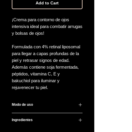
Add to Cart
¡Crema para contorno de ojos
intensiva ideal para combatir arrugas
y bolsas de ojos!
Formulada con 4% retinal liposomal
para llegar a capas profundas de la
piel y retrasar signos de edad.
Además contiene soja fermentada,
péptidos, vitamina C, E y
bakuchiol para iluminar y
rejuvenecer tu piel.
Modo de uso
Por la noche aplica al final de tu
Ingredientes
rutina, una pequeña cantidad en
contorno de ojos dando ligeras
Water, Glycerin, Dipropylene Glycol,