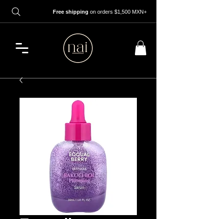
Free shipping
on orders $1,500 MXN+