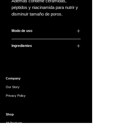
Además contiene ceramidas,
péptidos y niacinamida para nutrir y
disminuir tamaño de poros.
Modo de uso
Después de lavar y tonificar tu carita,
Ingredientes
aplica 2-3 gotitas dando palmaditas
para mejor absorción, evita contorno
Water, Butylene Glycol, Glycerin,
de ojos.
Cetyl Ethylhexanoate, 1,2-
Para mejores resultados úsalo por la
Hexanediol, Niacinamide,
mañana y noche todos los días.
Hydrogenated Lecithin,
Company
Pentaerythrityl Tetrabehenate,
Diethoxyethyl Succinate, Betaine,
Our Story
Ceramide NP, Melia Azadirachta
Privacy Policy
Flower Extract, Hydroxyethyl Urea,
Bakuchiol, Cetearyl Alcohol,
Squalane, Coccinia Indica Fruit
Shop
Extract, Panthenol, Carbomer,
Butyrospermum Parkii (Shea) Butter,
All Products